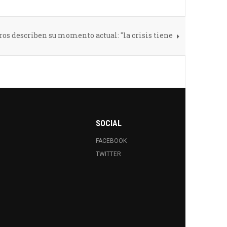
s describen su momento actual: "la crisis tiene
SOCIAL
FACEBOOK
TWITTER