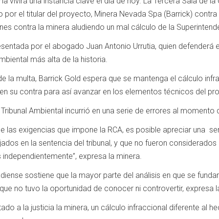
 vivirá una instancia clave el día de hoy. La Tercera Sala de l
por el titular del proyecto, Minera Nevada Spa (Barrick) contra 
nes contra la minera aludiendo un mal cálculo de la Superinten
sentada por el abogado Juan Antonio Urrutia, quien defenderá e
biental más alta de la historia.
e la multa, Barrick Gold espera que se mantenga el cálculo inf
en su contra para así avanzar en los elementos técnicos del pr
ribunal Ambiental incurrió en una serie de errores al momento 
n de las exigencias que impone la RCA, es posible apreciar una s
fijados en la sentencia del tribunal, y que no fueron considerado
 independientemente”, expresa la minera.
diense sostiene que la mayor parte del análisis en que se funda
s que no tuvo la oportunidad de conocer ni controvertir, expresa l
o a la justicia la minera, un cálculo infraccional diferente al h