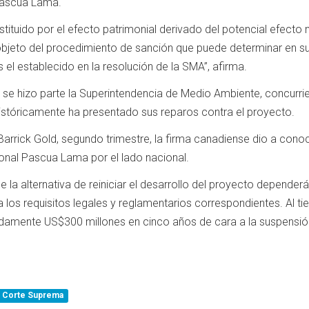
Pascua Lama.
stituido por el efecto patrimonial derivado del potencial efecto 
objeto del procedimiento de sanción que puede determinar en s
 el establecido en la resolución de la SMA”, afirma.
o se hizo parte la Superintendencia de Medio Ambiente, concurr
stóricamente ha presentado sus reparos contra el proyecto.
 Barrick Gold, segundo trimestre, la firma canadiense dio a cono
onal Pascua Lama por el lado nacional.
la alternativa de reiniciar el desarrollo del proyecto depende
a los requisitos legales y reglamentarios correspondientes. Al ti
amente US$300 millones en cinco años de cara a la suspensión
Corte Suprema