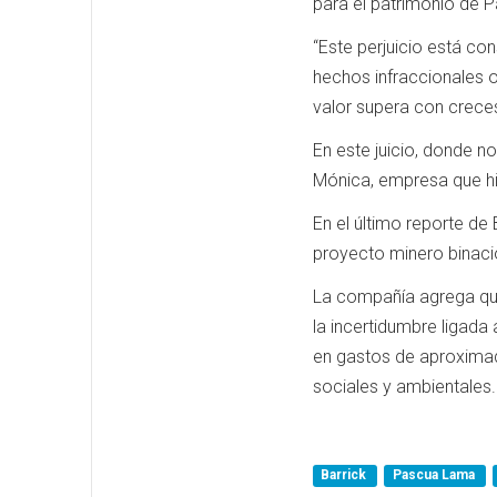
para el patrimonio de 
“Este perjuicio está con
hechos infraccionales 
valor supera con creces
En este juicio, donde n
Mónica, empresa que hi
En el último reporte de
proyecto minero binaci
La compañía agrega que 
la incertidumbre ligada 
en gastos de aproximad
sociales y ambientales.
Barrick
Pascua Lama