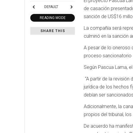
El proyecto Pascua Lama
DEFAULT
de casación presentado 
sanción de US$16 millo
READING MODE
La compañía será repre
SHARE THIS
culminó en la sanción am
A pesar de lo oneroso d
proceso sancionatorio 
Según Pascua Lama, el T
“A partir de la revisió
jurídica de los hechos 
debían ser sancionados
Adicionalmente, la cana
propios del tribunal, lo
De acuerdo ha manifestad