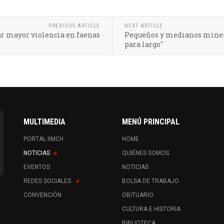
PREVIOUS ARTICLE
NEXT ARTICLE
ar mayor violencia en faenas
Pequeños y medianos minero
para largo"
MULTIMEDIA
MENÚ PRINCIPAL
PORTAL IIMCH
HOME
NOTICIAS
QUIÉNES SOMOS
EVENTOS
NOTICIAS
REDES SOCIALES
BOLSA DE TRABAJO
CONVENCIÓN
OBITUARIO
CULTURA E HISTORIA
BIBLIOTECA