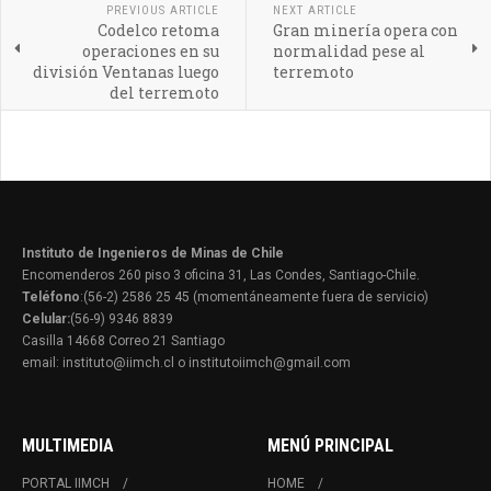
PREVIOUS ARTICLE
NEXT ARTICLE
Codelco retoma
Gran minería opera con
operaciones en su
normalidad pese al
división Ventanas luego
terremoto
del terremoto
Instituto de Ingenieros de Minas de Chile
Encomenderos 260 piso 3 oficina 31, Las Condes, Santiago-Chile.
Teléfono
:(56-2) 2586 25 45 (momentáneamente fuera de servicio)
Celular:
(56-9) 9346 8839
Casilla 14668 Correo 21 Santiago
email: instituto@iimch.cl o institutoiimch@gmail.com
MULTIMEDIA
MENÚ PRINCIPAL
PORTAL IIMCH
HOME