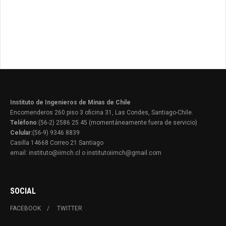
Instituto de Ingenieros de Minas de Chile
Encomenderos 260 piso 3 oficina 31, Las Condes, Santiago-Chile.
Teléfono
:(56-2) 2586 25 45 (momentáneamente fuera de servicio)
Celular:
(56-9) 9346 8839
Casilla 14668 Correo 21 Santiago
email: instituto@iimch.cl o institutoiimch@gmail.com
SOCIAL
FACEBOOK
TWITTER